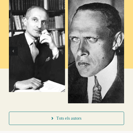
Tuwim, Julian
Kharms,
Daniïl
Tots els autors