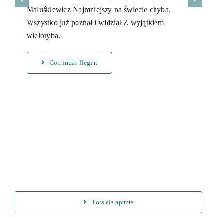
Maluśkiewicz Najmniejszy na świecie chyba.
Wszystko już poznał i widział Z wyjątkiem
wieloryba.
Continuar llegint
Tots els apunts