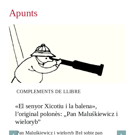
Apunts
COMPLEMENTS DE LLIBRE
«El senyor Xicotiu i la balena»,
l’original polonès: „Pan Maluśkiewicz i
wieloryb”
Pan Maluśkiewicz i wieloryb Był sobie pan