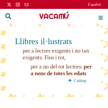
Skip
Español
to
content
Togg
Navi
Inici
Llibres il·lustrats
Llibres
per a lectors exigents i no tan
exigents. Fins i tot,
Autors
per a no del tot lectors:
per
a nens de totes les edats
Distribució
Catàleg
L’editorial
Apunts