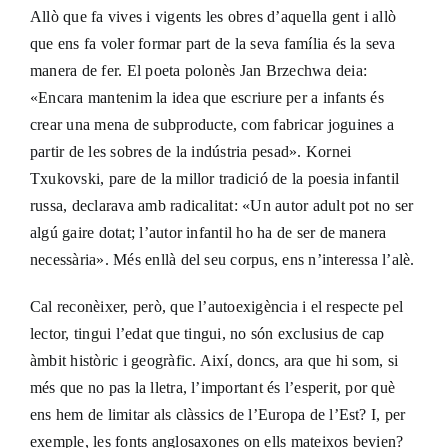
Allò que fa vives i vigents les obres d’aquella gent i allò
que ens fa voler formar part de la seva família és la seva
manera de fer. El poeta polonès Jan Brzechwa deia:
«Encara mantenim la idea que escriure per a infants és
crear una mena de subproducte, com fabricar joguines a
partir de les sobres de la indústria pesad». Kornei
Txukovski, pare de la millor tradició de la poesia infantil
russa, declarava amb radicalitat: «Un autor adult pot no ser
algú gaire dotat; l’autor infantil ho ha de ser de manera
necessària». Més enllà del seu corpus, ens n’interessa l’alè.
Cal reconèixer, però, que l’autoexigència i el respecte pel
lector, tingui l’edat que tingui, no són exclusius de cap
àmbit històric i geogràfic. Així, doncs, ara que hi som, si
més que no pas la lletra, l’important és l’esperit, por què
ens hem de limitar als clàssics de l’Europa de l’Est? I, per
exemple, les fonts anglosaxones on ells mateixos bevien?