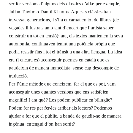
ser fer versions d’alguns dels clàssics d’allà: per exemple,
Julian Tuwim o Daniïl Kharms. Aquests clàssics han
travessat generacions, i s’ha encarnat en tot de llibres (de
vegades il·lustrats amb tant d’encert que l’artista saber
construir un tot en tensió); ara, els textos mantenien la seva
autonomia, continuaven tenint una potència pròpia que
podia resistir fins i tot el trànsit a una altra llengua. La idea
era (i encara és) aconseguir poemes en català que es
gaudeixin de manera immediata, sense cap descompte de
traducció.
Per l’únic mètode que coneixem, fer el que es pot, vam
aconseguir unes quantes versions que ens satisfeien:
magnífic! I ara què? Les podem publicar en bilingüe?
Podem fer res per fer-les arribar als lectors? Podemos
ajudar a fer que el públic, a banda de gaudir-ne de manera
ingènua, entengui d’on han sortit?