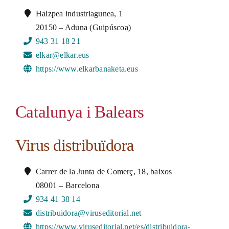
Haizpea industriagunea, 1
20150 – Aduna (Guipúscoa)
943 31 18 21
elkar@elkar.eus
https://www.elkarbanaketa.eus
Catalunya i Balears
Virus distribuïdora
Carrer de la Junta de Comerç, 18, baixos
08001 – Barcelona
934 41 38 14
distribuidora@viruseditorial.net
https://www.viruseditorial.net/es/distribuidora-