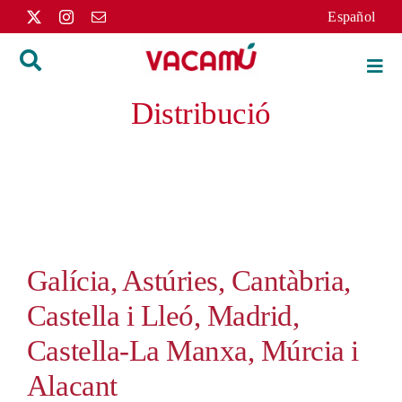
Skip
Español
to
content
Togg
Navi
Distribució
Inici
Llibres
Autors
Galícia, Astúries, Cantàbria,
Distribució
Castella i Lleó, Madrid,
L’editorial
Castella-La Manxa, Múrcia i
Alacant
Apunts