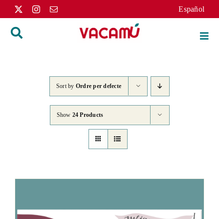
Skip
Español
to
content
Togg
Navi
Inici
Sort by
Ordre per defecte
Llibres
Show
24 Products
Autors
Distribució
L’editorial
Apunts