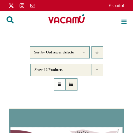
Skip
Español
to
content
Togg
Navi
Inici
Sort by
Ordre per defecte
Llibres
Show
12 Products
Autors
Distribució
L’editorial
Apunts