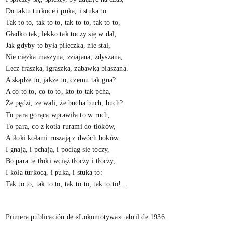
Do taktu turkoce i puka, i stuka to:
Tak to to, tak to to, tak to to, tak to to,
Gładko tak, lekko tak toczy się w dal,
Jak gdyby to była piłeczka, nie stal,
Nie ciężka maszyna, zziajana, zdyszana,
Lecz fraszka, igraszka, zabawka blaszana.
A skądże to, jakże to, czemu tak gna?
A co to to, co to to, kto to tak pcha,
Że pędzi, że wali, że bucha buch, buch?
To para gorąca wprawiła to w ruch,
To para, co z kotła rurami do tłoków,
A tłoki kołami ruszają z dwóch boków
I gnają, i pchają, i pociąg się toczy,
Bo para te tłoki wciąż tłoczy i tłoczy,
I koła turkocą, i puka, i stuka to:
Tak to to, tak to to, tak to to, tak to to!…
Primera publicación de «Lokomotywa»: abril de 1936.