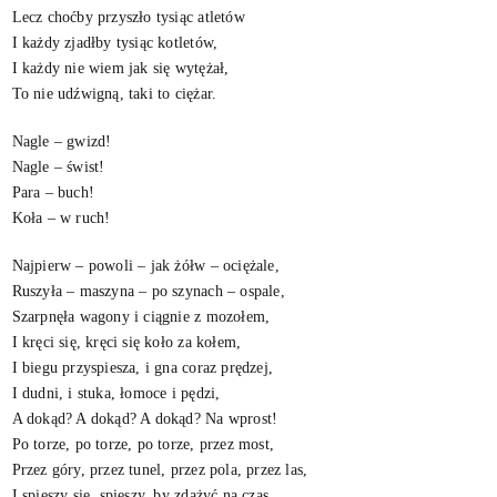
Lecz choćby przyszło tysiąc atletów
I każdy zjadłby tysiąc kotletów,
I każdy nie wiem jak się wytężał,
To nie udźwigną, taki to ciężar.
Nagle – gwizd!
Nagle – świst!
Para – buch!
Koła – w ruch!
Najpierw – powoli – jak żółw – ociężale,
Ruszyła – maszyna – po szynach – ospale,
Szarpnęła wagony i ciągnie z mozołem,
I kręci się, kręci się koło za kołem,
I biegu przyspiesza, i gna coraz prędzej,
I dudni, i stuka, łomoce i pędzi,
A dokąd? A dokąd? A dokąd? Na wprost!
Po torze, po torze, po torze, przez most,
Przez góry, przez tunel, przez pola, przez las,
I spieszy się, spieszy, by zdążyć na czas,