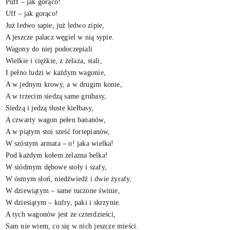
Puff – jak gorąco!
Uff – jak gorąco!
Już ledwo sapie, już ledwo zipie,
A jeszcze palacz węgiel w nią sypie.
Wagony do niej podoczepiali
Wielkie i ciężkie, z żelaza, stali,
I pełno ludzi w każdym wagonie,
A w jednym krowy, a w drugim konie,
A w trzecim siedzą same grubasy,
Siedzą i jedzą tłuste kiełbasy,
A czwarty wagon pełen bananów,
A w piątym stoi sześć fortepianów,
W szóstym armata ‒ o! jaka wielka!
Pod każdym kołem żelazna belka!
W siódmym dębowe stoły i szafy,
W ósmym słoń, niedźwiedź i dwie żyrafy,
W dziewiątym – same tuczone świnie,
W dziesiątym – kufry, paki i skrzynie.
A tych wagonów jest ze czterdzieści,
Sam nie wiem, co się w nich jeszcze mieści.