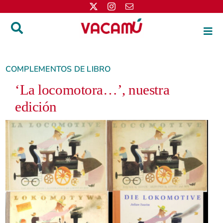
Saltar
al
contenido
Togg
Navi
Inicio
COMPLEMENTOS DE LIBRO
‘La locomotora…’, nuestra
Libros
edición
Autores
Distribución
La editorial
Apuntes