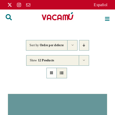
Skip
Español
to
content
Togg
Navi
Inici
Sort by
Ordre per defecte
Llibres
Show
12 Products
Autors
Distribució
L’editorial
Apunts